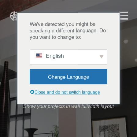
We've detected you might be
speaking a different language. Do
you want to change to:
English
Change Language
PORTFOLIO WALL
Close and do not switch language
Show your projects in wall fullwidth layout