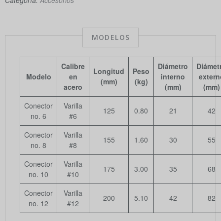
MODELOS
Calibre
Diámetro
Diámet
Longitud
Peso
Modelo
en
interno
extern
(mm)
(kg)
acero
(mm)
(mm)
Conector
Varilla
125
0.80
21
42
no. 6
#6
Conector
Varilla
155
1.60
30
55
no. 8
#8
Conector
Varilla
175
3.00
35
68
no. 10
#10
Conector
Varilla
200
5.10
42
82
no. 12
#12