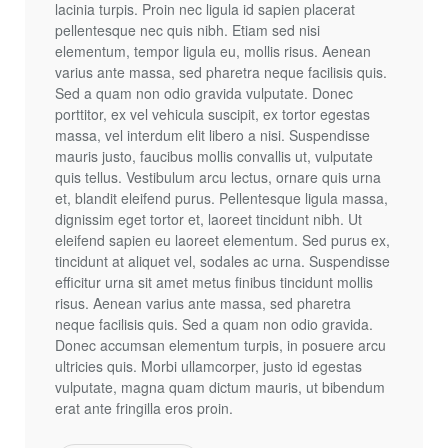
lacinia turpis. Proin nec ligula id sapien placerat
pellentesque nec quis nibh. Etiam sed nisi
elementum, tempor ligula eu, mollis risus. Aenean
varius ante massa, sed pharetra neque facilisis quis.
Sed a quam non odio gravida vulputate. Donec
porttitor, ex vel vehicula suscipit, ex tortor egestas
massa, vel interdum elit libero a nisi. Suspendisse
mauris justo, faucibus mollis convallis ut, vulputate
quis tellus. Vestibulum arcu lectus, ornare quis urna
et, blandit eleifend purus. Pellentesque ligula massa,
dignissim eget tortor et, laoreet tincidunt nibh. Ut
eleifend sapien eu laoreet elementum. Sed purus ex,
tincidunt at aliquet vel, sodales ac urna. Suspendisse
efficitur urna sit amet metus finibus tincidunt mollis
risus. Aenean varius ante massa, sed pharetra
neque facilisis quis. Sed a quam non odio gravida.
Donec accumsan elementum turpis, in posuere arcu
ultricies quis. Morbi ullamcorper, justo id egestas
vulputate, magna quam dictum mauris, ut bibendum
erat ante fringilla eros proin.